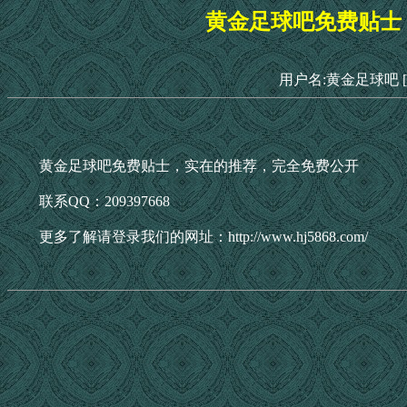
黄金足球吧免费贴士
用户名:黄金足球吧
黄金足球吧免费贴士，实在的推荐，完全免费公开
联系QQ：209397668
更多了解请登录我们的网址：http://www.hj5868.com/